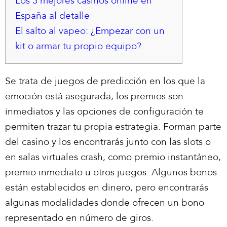
Los 3 mejores casinos online en
España al detalle
​El salto al vapeo: ¿Empezar con un
kit o armar tu propio equipo?
Se trata de juegos de predicción en los que la
emoción está asegurada, los premios son
inmediatos y las opciones de configuración te
permiten trazar tu propia estrategia. Forman parte
del casino y los encontrarás junto con las slots o
en salas virtuales crash, como premio instantáneo,
premio inmediato u otros juegos. Algunos bonos
están establecidos en dinero, pero encontrarás
algunas modalidades donde ofrecen un bono
representado en número de giros.