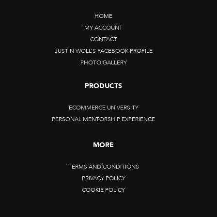
HOME
MY ACCOUNT
CONTACT
JUSTIN WOLL’S FACEBOOK PROFILE
PHOTO GALLERY
PRODUCTS
ECOMMERCE UNIVERSITY
PERSONAL MENTORSHIP EXPERIENCE
MORE
TERMS AND CONDITIONS
PRIVACY POLICY
COOKIE POLICY