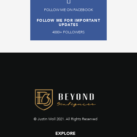
FOLLOW ME ON FACEBOOK
FOLLOW ME FOR IMPORTANT
UPDATES
4000+ FOLLOWERS
© Justin Woll 2021. All Rights Reserved
EXPLORE