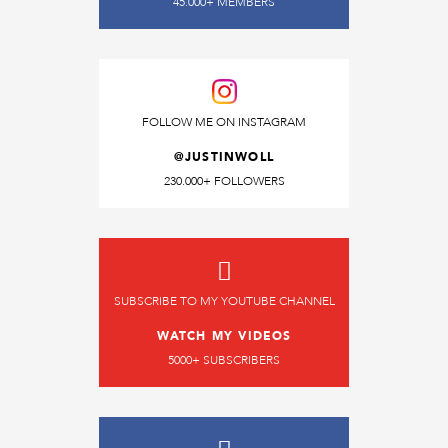
45.000+ MEMBERS
FOLLOW ME ON INSTAGRAM
@JUSTINWOLL
230.000+ FOLLOWERS
SUBSCRIBE TO MY YOUTUBE CHANNEL
WATCH MY VIDEOS
5000+ SUBSCRIBERS