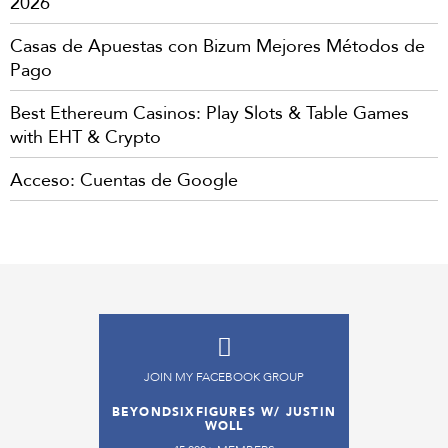
2026
Casas de Apuestas con Bizum Mejores Métodos de
Pago
Best Ethereum Casinos: Play Slots & Table Games
with EHT & Crypto
Acceso: Cuentas de Google
JOIN MY FACEBOOK GROUP
BEYONDSIXFIGURES W/ JUSTIN
WOLL