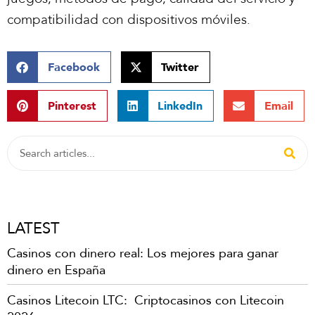
compatibilidad con dispositivos móviles.
Facebook
Twitter
Pinterest
LinkedIn
Email
LATEST
Casinos con dinero real: Los mejores para ganar
dinero en España
Casinos Litecoin LTC: ️ Criptocasinos con Litecoin